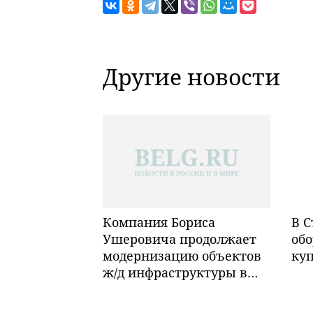
Другие новости
Компания Бориса
В С
Ушеровича продолжает
обо
модернизацию объектов
ку
ж/д инфраструктуры в
Забайкалье