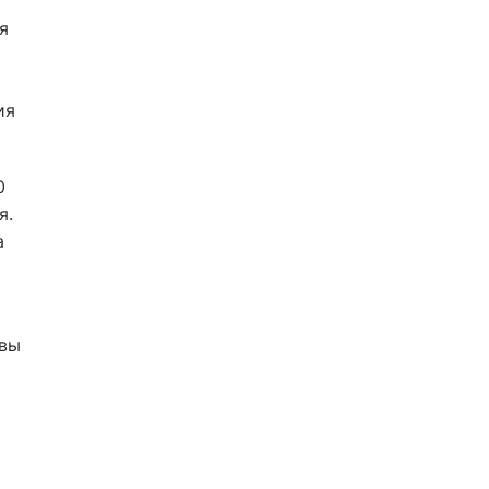
я
ия
0
я.
а
овы