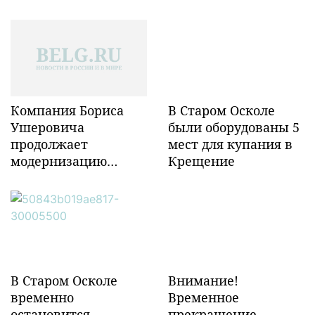
Компания Бориса
В Старом Осколе
Ушеровича
были оборудованы 5
продолжает
мест для купания в
модернизацию
Крещение
объектов ж/д
инфраструктуры в
Забайкалье
В Старом Осколе
Внимание!
временно
Временное
остановится
прекращение