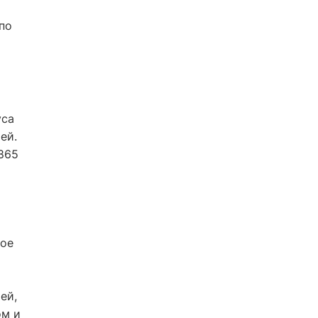
по
уса
ей.
865
кое
ей,
ом и