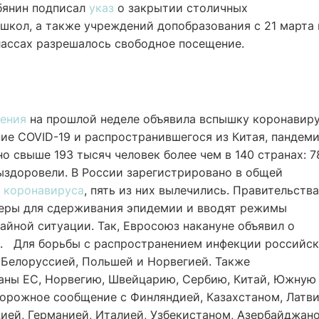
бянин подписал
указ
о закрытии столичных
школ, а также учреждений допобразования с 21 марта 
классах разрешалось свободное посещение.
нения
на прошлой неделе объявила вспышку коронавир
ие COVID-19 и распространившегося из Китая, пандеми
о свыше 193 тысяч человек более чем в 140 странах: 7
выздоровели. В России зарегистрировано в общей
м
коронавируса
, пять из них вылечились. Правительства
меры для сдерживания эпидемии и вводят режимы
йной ситуации. Так, Евросоюз накануне объявил о
й. Для борьбы с распространением инфекции российс
 Белоруссией, Польшей и Норвегией. Также
аны ЕС, Норвегию, Швейцарию, Сербию, Китай, Южную
орожное сообщение с Финляндией, Казахстаном, Латви
ией, Германией, Италией, Узбекистаном, Азербайджан