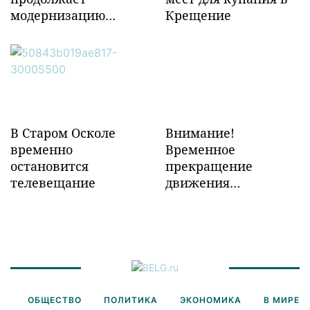
модернизацию
Крещение
объектов ж/д
инфраструктуры в
Забайкалье
В Старом Осколе
Внимание!
временно
Временное
остановится
прекращение
телевещание
движения
транспорта!
ОБЩЕСТВО
ПОЛИТИКА
ЭКОНОМИКА
В МИРЕ