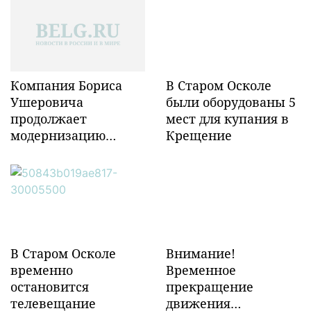
Компания Бориса
В Старом Осколе
Ушеровича
были оборудованы 5
продолжает
мест для купания в
модернизацию
Крещение
объектов ж/д
инфраструктуры в
Забайкалье
В Старом Осколе
Внимание!
временно
Временное
остановится
прекращение
телевещание
движения