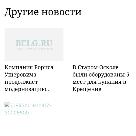
Другие новости
Компания Бориса
В Старом Осколе
Ушеровича
были оборудованы 5
продолжает
мест для купания в
модернизацию
Крещение
объектов ж/д
инфраструктуры в
Забайкалье