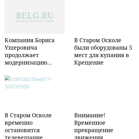
Компания Бориса
В Старом Осколе
Ушеровича
были оборудованы 5
продолжает
мест для купания в
модернизацию
Крещение
объектов ж/д
инфраструктуры в
Забайкалье
В Старом Осколе
Внимание!
временно
Временное
остановится
прекращение
телевещание
движения