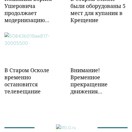
Ушеровича
были оборудованы 5
продолжает
мест для купания в
модернизацию
Крещение
объектов ж/д
инфраструктуры в
Забайкалье
В Старом Осколе
Внимание!
временно
Временное
остановится
прекращение
телевещание
движения
транспорта!