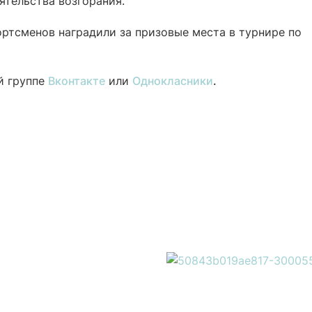
ятельства возгорания.
ортсменов наградили за призовые места в турнире по
й группе
Вконтакте
или
Однокласники
.