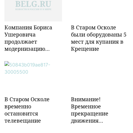
Компания Бориса
В Старом Осколе
Ушеровича
были оборудованы 5
продолжает
мест для купания в
модернизацию
Крещение
объектов ж/д
инфраструктуры в
Забайкалье
В Старом Осколе
Внимание!
временно
Временное
остановится
прекращение
телевещание
движения
транспорта!