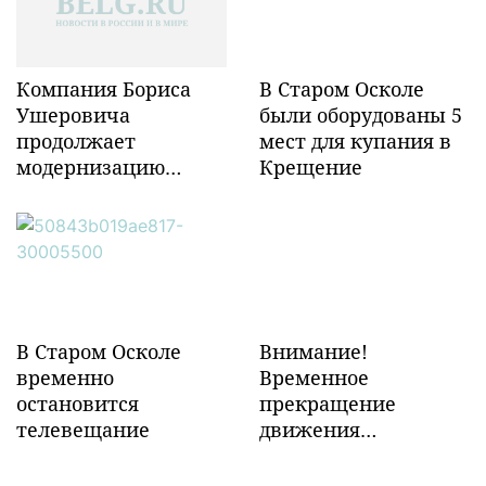
Компания Бориса
В Старом Осколе
Ушеровича
были оборудованы 5
продолжает
мест для купания в
модернизацию
Крещение
объектов ж/д
инфраструктуры в
Забайкалье
В Старом Осколе
Внимание!
временно
Временное
остановится
прекращение
телевещание
движения
транспорта!