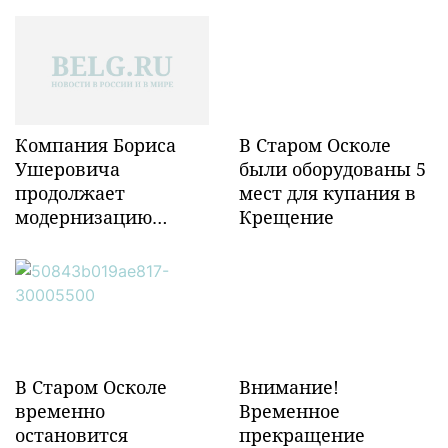
Компания Бориса
В Старом Осколе
Ушеровича
были оборудованы 5
продолжает
мест для купания в
модернизацию
Крещение
объектов ж/д
инфраструктуры в
Забайкалье
В Старом Осколе
Внимание!
временно
Временное
остановится
прекращение