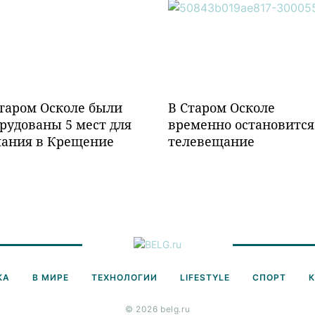
таром Осколе были
В Старом Осколе
рудованы 5 мест для
временно остановится
пания в Крещение
телевещание
КА
В МИРЕ
ТЕХНОЛОГИИ
LIFESTYLE
СПОРТ
© 2026 belg.ru