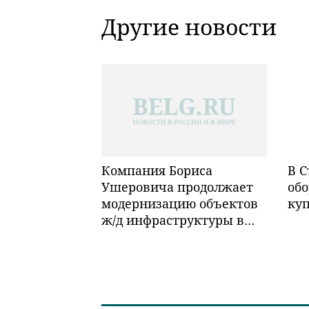
Другие новости
Компания Бориса
В С
Ушеровича продолжает
обо
модернизацию объектов
ку
ж/д инфраструктуры в
Забайкалье