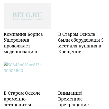
Компания Бориса
В Старом Осколе
Ушеровича
были оборудованы 5
продолжает
мест для купания в
модернизацию
Крещение
объектов ж/д
инфраструктуры в
Забайкалье
В Старом Осколе
Внимание!
временно
Временное
остановится
прекращение