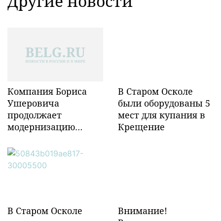
Другие новости
Компания Бориса
В Старом Осколе
Ушеровича
были оборудованы 5
продолжает
мест для купания в
модернизацию
Крещение
объектов ж/д
инфраструктуры в
Забайкалье
В Старом Осколе
Внимание!