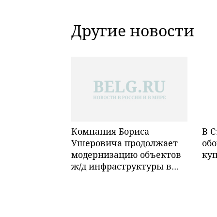
Другие новости
Компания Бориса
В С
Ушеровича продолжает
обо
модернизацию объектов
ку
ж/д инфраструктуры в
Забайкалье