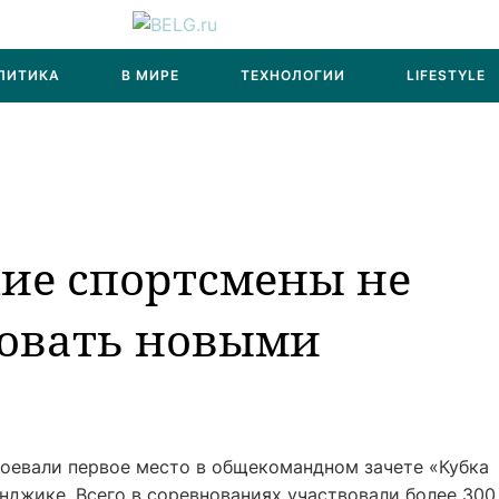
ЛИТИКА
В МИРЕ
ТЕХНОЛОГИИ
LIFESTYLE
ие спортсмены не
довать новыми
воевали первое место в общекомандном зачете «Кубка
нджике. Всего в соревнованиях участвовали более 300