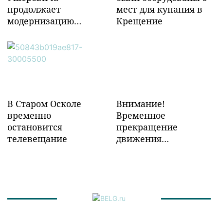
продолжает
мест для купания в
модернизацию
Крещение
объектов ж/д
инфраструктуры в
Забайкалье
В Старом Осколе
Внимание!
временно
Временное
остановится
прекращение
телевещание
движения
транспорта!