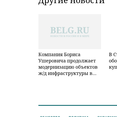
Компания Бориса
В С
Ушеровича продолжает
обо
модернизацию объектов
ку
ж/д инфраструктуры в
Забайкалье