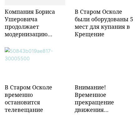
Компания Бориса
В Старом Осколе
Ушеровича
были оборудованы 5
продолжает
мест для купания в
модернизацию
Крещение
объектов ж/д
инфраструктуры в
Забайкалье
В Старом Осколе
Внимание!
временно
Временное
остановится
прекращение
телевещание
движения
транспорта!