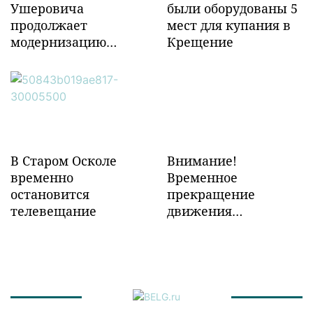
Ушеровича
были оборудованы 5
продолжает
мест для купания в
модернизацию
Крещение
объектов ж/д
инфраструктуры в
Забайкалье
В Старом Осколе
Внимание!
временно
Временное
остановится
прекращение
телевещание
движения
транспорта!