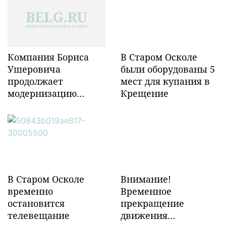
Компания Бориса
В Старом Осколе
Ушеровича
были оборудованы 5
продолжает
мест для купания в
модернизацию
Крещение
объектов ж/д
инфраструктуры в
Забайкалье
В Старом Осколе
Внимание!
временно
Временное
остановится
прекращение
телевещание
движения