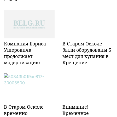
Компания Бориса
В Старом Осколе
Ушеровича
были оборудованы 5
продолжает
мест для купания в
модернизацию
Крещение
объектов ж/д
инфраструктуры в
Забайкалье
В Старом Осколе
Внимание!
временно
Временное