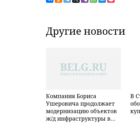
Другие новости
Компания Бориса
В С
Ушеровича продолжает
обо
модернизацию объектов
ку
ж/д инфраструктуры в
Забайкалье