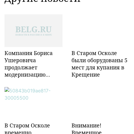
Компания Бориса
В Старом Осколе
Ушеровича
были оборудованы 5
продолжает
мест для купания в
модернизацию
Крещение
объектов ж/д
инфраструктуры в
Забайкалье
В Старом Осколе
Внимание!
временно
Временное