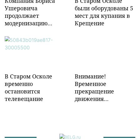
Компания Бориса
В Старом Осколе
Ушеровича
были оборудованы 5
продолжает
мест для купания в
модернизацию
Крещение
объектов ж/д
инфраструктуры в
Забайкалье
В Старом Осколе
Внимание!
временно
Временное
остановится
прекращение
телевещание
движения
транспорта!