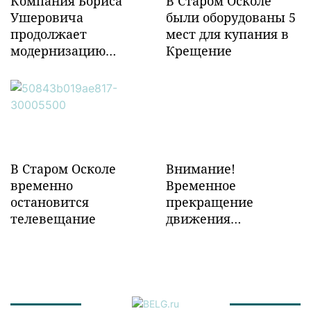
Компания Бориса
В Старом Осколе
Ушеровича
были оборудованы 5
продолжает
мест для купания в
модернизацию
Крещение
объектов ж/д
инфраструктуры в
Забайкалье
В Старом Осколе
Внимание!
временно
Временное
остановится
прекращение
телевещание
движения
транспорта!