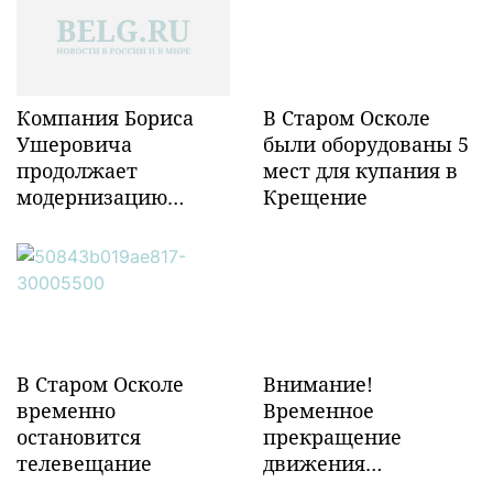
Компания Бориса
В Старом Осколе
Ушеровича
были оборудованы 5
продолжает
мест для купания в
модернизацию
Крещение
объектов ж/д
инфраструктуры в
Забайкалье
В Старом Осколе
Внимание!
временно
Временное
остановится
прекращение
телевещание
движения
транспорта!