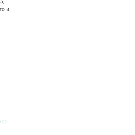
а,
го и