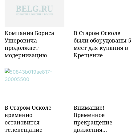
Компания Бориса
В Старом Осколе
Ушеровича
были оборудованы 5
продолжает
мест для купания в
модернизацию
Крещение
объектов ж/д
инфраструктуры в
Забайкалье
В Старом Осколе
Внимание!
временно
Временное
остановится
прекращение
телевещание
движения
транспорта!