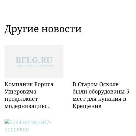
Другие новости
Компания Бориса
В Старом Осколе
Ушеровича
были оборудованы 5
продолжает
мест для купания в
модернизацию
Крещение
объектов ж/д
инфраструктуры в
Забайкалье