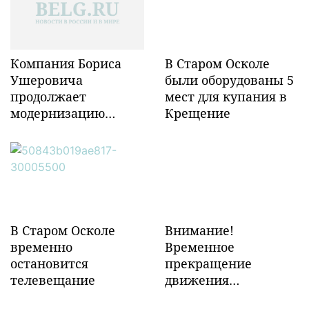
Компания Бориса
В Старом Осколе
Ушеровича
были оборудованы 5
продолжает
мест для купания в
модернизацию
Крещение
объектов ж/д
инфраструктуры в
Забайкалье
В Старом Осколе
Внимание!
временно
Временное
остановится
прекращение
телевещание
движения
транспорта!