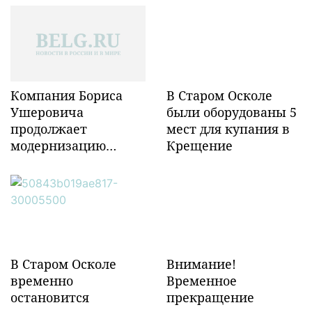
Компания Бориса
В Старом Осколе
Ушеровича
были оборудованы 5
продолжает
мест для купания в
модернизацию
Крещение
объектов ж/д
инфраструктуры в
Забайкалье
В Старом Осколе
Внимание!
временно
Временное
остановится
прекращение