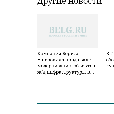
Другие новости
Компания Бориса
В С
Ушеровича продолжает
обо
модернизацию объектов
ку
ж/д инфраструктуры в
Забайкалье