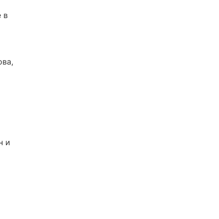
 в
ва,
н и