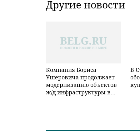
Другие новости
Компания Бориса
В С
Ушеровича продолжает
обо
модернизацию объектов
ку
ж/д инфраструктуры в
Забайкалье