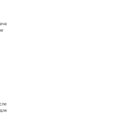
ача
не
сле
для