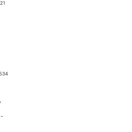
21
я
 534
о
 −