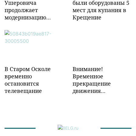
Ушеровича
были оборудованы 5
продолжает
мест для купания в
модернизацию
Крещение
объектов ж/д
инфраструктуры в
Забайкалье
В Старом Осколе
Внимание!
временно
Временное
остановится
прекращение
телевещание
движения
транспорта!