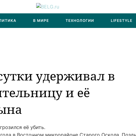
ЛИТИКА
В МИРЕ
ТЕХНОЛОГИИ
LIFESTYLE
сутки удерживал в
тельницу и её
сына
розился её убить.
 года в Восточном микрорайоне Старого Оскола. Позд