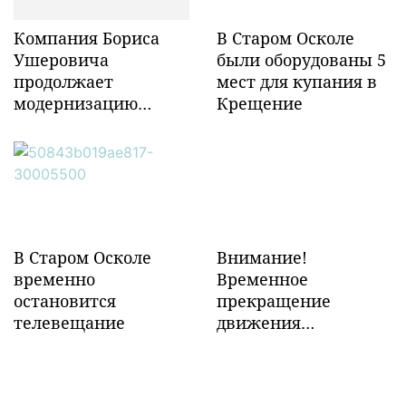
Компания Бориса
В Старом Осколе
Ушеровича
были оборудованы 5
продолжает
мест для купания в
модернизацию
Крещение
объектов ж/д
инфраструктуры в
Забайкалье
В Старом Осколе
Внимание!
временно
Временное
остановится
прекращение
телевещание
движения
транспорта!