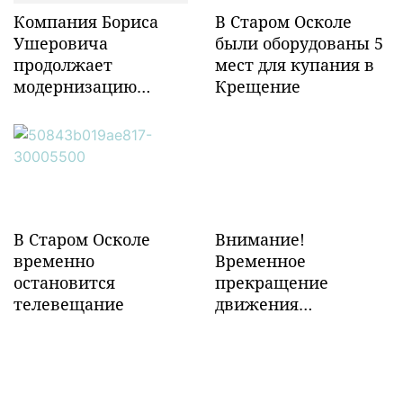
Компания Бориса
В Старом Осколе
Ушеровича
были оборудованы 5
продолжает
мест для купания в
модернизацию
Крещение
объектов ж/д
инфраструктуры в
Забайкалье
В Старом Осколе
Внимание!
временно
Временное
остановится
прекращение
телевещание
движения
транспорта!