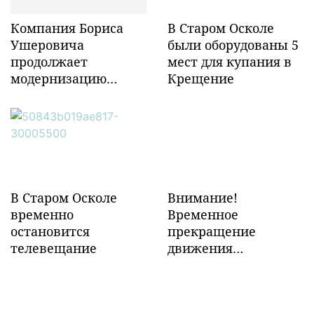
Компания Бориса
В Старом Осколе
Ушеровича
были оборудованы 5
продолжает
мест для купания в
модернизацию
Крещение
объектов ж/д
инфраструктуры в
Забайкалье
В Старом Осколе
Внимание!
временно
Временное
остановится
прекращение
телевещание
движения
транспорта!