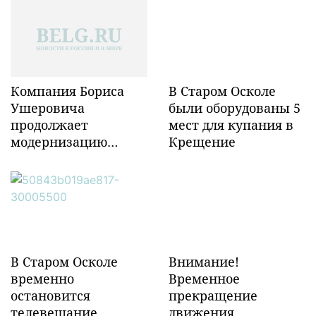
Компания Бориса
В Старом Осколе
Ушеровича
были оборудованы 5
продолжает
мест для купания в
модернизацию
Крещение
объектов ж/д
инфраструктуры в
Забайкалье
В Старом Осколе
Внимание!
временно
Временное
остановится
прекращение
телевещание
движения