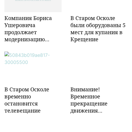
Компания Бориса
В Старом Осколе
Ушеровича
были оборудованы 5
продолжает
мест для купания в
модернизацию
Крещение
объектов ж/д
инфраструктуры в
Забайкалье
В Старом Осколе
Внимание!
временно
Временное
остановится
прекращение
телевещание
движения
транспорта!