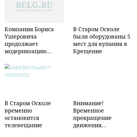
Компания Бориса
В Старом Осколе
Ушеровича
были оборудованы 5
продолжает
мест для купания в
модернизацию
Крещение
объектов ж/д
инфраструктуры в
Забайкалье
В Старом Осколе
Внимание!
временно
Временное
остановится
прекращение
телевещание
движения
транспорта!