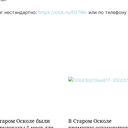
нг нестандартно:
https://clck.ru/FD7Wn
или по телефону
таром Осколе были
В Старом Осколе
рудованы 5 мест для
временно остановится