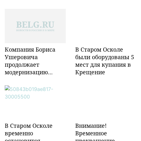
Компания Бориса
В Старом Осколе
Ушеровича
были оборудованы 5
продолжает
мест для купания в
модернизацию
Крещение
объектов ж/д
инфраструктуры в
Забайкалье
В Старом Осколе
Внимание!
временно
Временное
остановится
прекращение