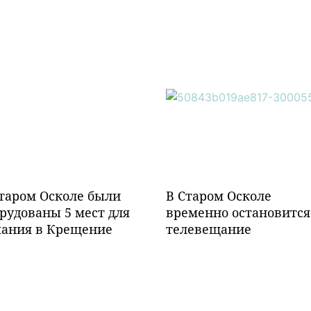
таром Осколе были
В Старом Осколе
рудованы 5 мест для
временно остановится
пания в Крещение
телевещание