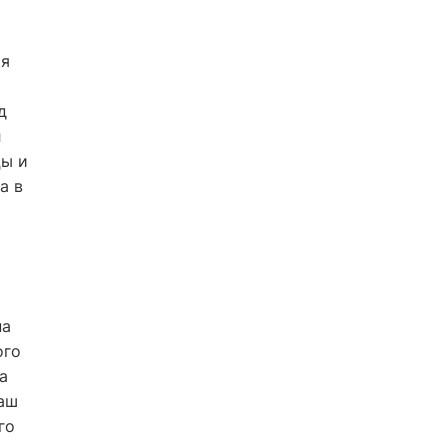
ая
д
л
цы и
а в
на
ого
а
Наш
го