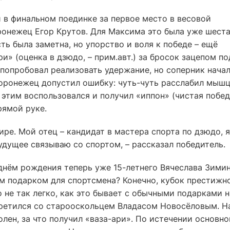
 в финальном поединке за первое место в весовой
ронежец Егор Крутов. Для Максима это была уже шест
ть была заметна, но упорство и воля к победе – ещё
и» (оценка в дзюдо, – прим.авт.) за бросок зацепом по
попробовал реализовать удержание, но соперник нача
воронежец допустил ошибку: чуть-чуть расслабил мыш
 этим воспользовался и получил «иппон» (чистая побед
прямой руке.
ире. Мой отец – кандидат в мастера спорта по дзюдо, я
удущее связываю со спортом, – рассказал победитель.
днём рождения теперь уже 15-летнего Вячеслава Зими
м подарком для спортсмена? Конечно, кубок престижн
о не так легко, как это бывает с обычными подарками н
стретился со старооскольцем Владасом Новосёловым. 
лен, за что получил «ваза-ари». По истечении основно