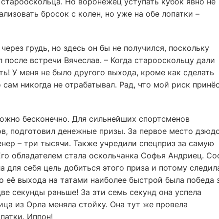
 старооскольца. Но воронежец уступать кубок явно не
ализовать бросок с колен, но уже на обе лопатки –
через грудь, но здесь он бы не получился, поскольку
 после встречи Вячеслав. – Когда старооскольцу дали
ать! У меня не было другого выхода, кроме как сделать
 сам никогда не отрабатывал. Рад, что мой риск принё
можно бесконечно. Для сильнейших спортсменов
ов, подготовил денежные призы. За первое место дзюд
енер – три тысячи. Также учредили спецприз за самую
Его обладателем стала оскольчанка Софья Андриец. Со
а для себя цель добиться этого приза и потому следил
о её выхода на татами наиболее быстрой была победа 
ве секунды раньше! За эти семь секунд она успела
ица из Орла меняла стойку. Она тут же провела
патки. Иппон!