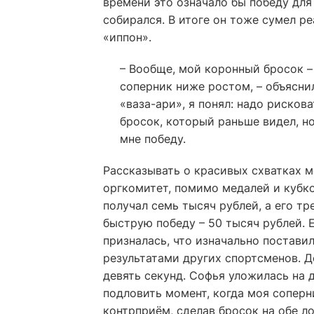
времени это означало бы победу для
собирался. В итоге он тоже сумел ре
«иппон».
– Вообще, мой коронный бросок – 
соперник ниже ростом, – объяснил
«ваза-ари», я понял: надо рисков
бросок, который раньше видел, но
мне победу.
Рассказывать о красивых схватках 
оргкомитет, помимо медалей и кубк
получал семь тысяч рублей, а его тр
быструю победу – 50 тысяч рублей. 
призналась, что изначально поставил
результатами других спортсменов. Д
девять секунд. Софья уложилась на д
подловить момент, когда моя соперн
контрприём, сделав бросок на обе ло