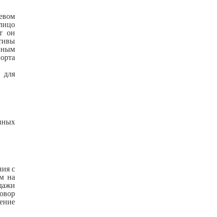
левом
 лицо
т он
тивы
нным
порта
 для
нных
ния с
м на
одажи
говор
тение