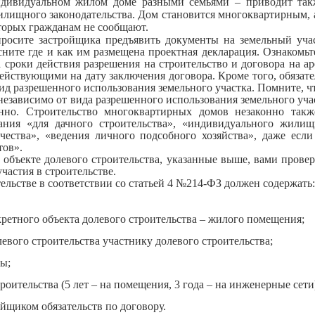
ндивидуальном жилом доме разными семьями – приводит так
лищного законодательства. Дом становится многоквартирным, 
оторых гражданам не сообщают.
росите застройщика предъявить документы на земельный учас
сните где и как им размещена проектная декларация. Ознакомьт
 сроки действия разрешения на строительство и договора на а
ействующими на дату заключения договора. Кроме того, обязат
ид разрешенного использования земельного участка. Помните, ч
 независимо от вида разрешенного использования земельного уча
нно. Строительство многоквартирных домов незаконно такж
ания «для дачного строительства», «индивидуального жилищ
ичества», «ведения личного подсобного хозяйства», даже есл
тов».
и объекте долевого строительства, указанные выше, вами прове
частия в строительстве.
тельстве в соответствии со статьей 4 №214-ФЗ должен содержать
ретного объекта долевого строительства – жилого помещения;
евого строительства участнику долевого строительства;
ты;
роительства (5 лет – на помещения, 3 года – на инженерные сети
йщиком обязательств по договору.