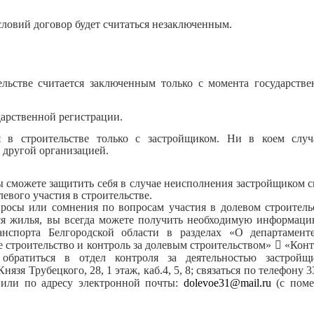
словий договор будет считаться незаключенным.
ельстве считается заключенным только с момента государстве
дарственной регистрации.
я в строительстве только с застройщиком. Ни в коем случ
 другой организацией.
 сможете защитить себя в случае неисполнения застройщиком 
евого участия в строительстве.
просы или сомнения по вопросам участия в долевом строитель
ся жилья, вы всегда можете получить необходимую информаци
ранспорта Белгородской области в разделах «О департамен
строительство и контроль за долевым строительством»

«Конт
обратиться в отдел контроля за деятельностью застройщи
нязя Трубецкого, 28, 1 этаж, каб.4, 5, 8; связаться по телефону 3
34 или по адресу электронной почты:
dolevoe
31@
mail
.
ru
(с поме