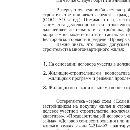
На что же следует обратить внимани
В первую очередь выбираем застрой
строительстве привлекать средства граж
(ООО, АО и т.д.). Помимо этого, желат
занимается деятельностью на строитель
дальнейшей деятельности застройщика, 
вопросам вы можете найти на сайтах застр
Белгородской области в разделе «Проверь 
Важно знать, что закон допускае
строительства многоквартирного жилья:
На основании договора участия в долево
Жилищно-строительными кооператив
жилищных программ и решения проблем
Жилищными накопительными кооператив
Остерегайтесь «серых схем»! Если 
застройщиком на покупку жилья в строя
долевое участие в строительстве, исключ
квартиры», «Предварительный договор уча
займа», «Договор соинвестирования или ин
жилья в рамках закона №214-ФЗ гарантируе