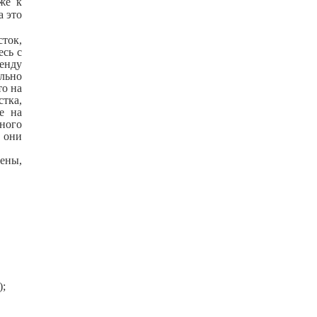
же к
а это
ток,
есь с
ренду
ельно
то на
стка,
е на
ного
и они
рены,
:
);