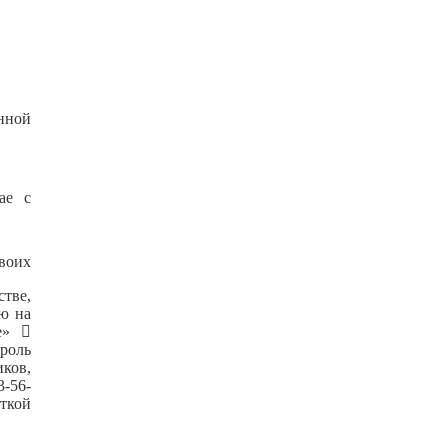
нной
ае с
своих
стве,
ю на
те»

роль
ков,
3-56-
ткой