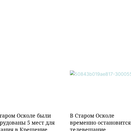
таром Осколе были
В Старом Осколе
рудованы 5 мест для
временно остановится
пания в Крещение
телевещание