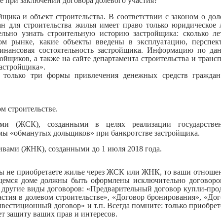
е при заключении договора долевого участия?
щика и объект строительства. В соответствии с законом о до
дан для строительства жилья имеет право только юридическое
ельно узнать строительную историю застройщика: сколько ле
ном рынке, какие объекты введены в эксплуатацию, перспек
финансовая состоятельность застройщика. Информацию по да
ойщиков, а также на сайте департамента строительства и транс
застройщика».
т только три формы привлечения денежных средств граждан
м строительстве.
ами (ЖСК), созданными
в целях реализации государстве
ы «обманутых дольщиков» при банкротстве застройщика.
ами (ЖНК), созданными до 1 июля 2018 года.
вы не приобретаете жилье через ЖСК или ЖНК, то ваши отноше
щемся доме должны быть оформлены исключительно договоро
ая другие виды договоров: «Предварительный договор купли-пр
стия в долевом строительстве», «Договор бронирования», «До
вестиционный договор» и т.п. Всегда помните: только приобре
т защиту ваших прав и интересов.