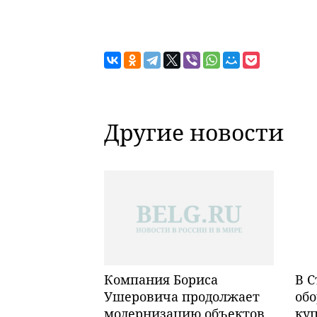
Другие новости
Компания Бориса
В С
Ушеровича продолжает
обо
модернизацию объектов
ку