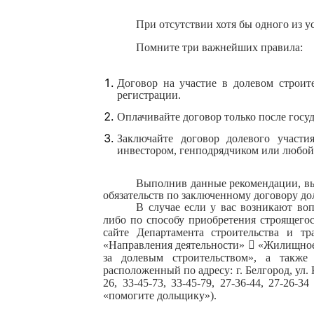
При отсутствии хотя бы одного из у
Помните три важнейших правила:
Договор на участие в долевом строит
регистрации.
Оплачивайте договор только после госу
Заключайте договор долевого участи
инвестором, генподрядчиком или любой
Выполнив данные рекомендации, вы
обязательств по заключенному договору дол
В случае если у вас возникают во
либо по способу приобретения строящего
сайте Департамента строительства и т
«Направления деятельности»

«Жилищное 
за долевым строительством», а также 
расположенный по адресу: г. Белгород, ул. К
26, 33-45-73, 33-45-79, 27-36-44, 27-26-
«помогите дольщику»).