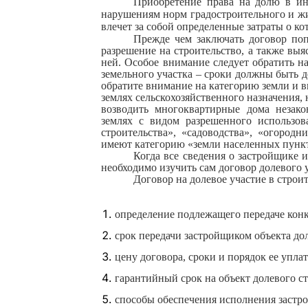
Приобретение права на долю в и
нарушениям норм градостроительного и жи
влечет за собой определенные затраты о к
Прежде чем заключать договор поп
разрешение на строительство, а также выя
ней. Особое внимание следует обратить на
земельного участка – сроки должны быть д
обратите внимание на категорию земли и в
землях сельскохозяйственного назначения,
возводить многоквартирные дома незако
землях с видом разрешенного использов
строительства», «садоводства», «огородн
имеют категорию «земли населенных пунк
Когда все сведения о застройщике 
необходимо изучить сам договор долевого у
Договор на долевое участие в строи
определение подлежащего передаче конк
срок передачи застройщиком объекта дол
цену договора, сроки и порядок ее упла
гарантийный срок на объект долевого ст
способы обеспечения исполнения застро