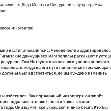
равления от Деда Мороза и Снегурочки, шоу-программа,
рки.
кассе кинотеатра!
 мир настиг апокалипсис. Человечество адаптировало
 Гигантские движущиеся мегаполисы рассекают пустош
ресурсов. Том Нэтсуорти из нижнего уровня великого
опасности, когда на его пути появляется скрывающая
не должны были встретиться, но им суждено изменить
 и взбесился. Как порядочный интроверт, он живёт
оры подальше ото всех, но эти «все» готовят
 года. Они шумят, всё украшают и дико бесят. Кто бы